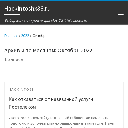
Hackintoshx86.ru
Перейти к содержимому
Ме
Выбор комплектующих для Mac OS X (Hackintosh)
Главная
»
2022
»
Октябрь
Архивы по месяцам:
Октябрь 2022
1 запись
HACKINTOSH
Как отказаться от навязанной услуги
Ростелеком
У кого Ростелеком зайдите в личный кабинет там нам опять
подключили дополнительную опцию, навязывание услуг. Пакет