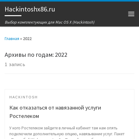
Hackintoshx86.ru
Перейти к содержимому
Ме
Выбор комплектующих для Mac OS X (Hackintosh)
Главная
»
2022
Архивы по годам:
2022
1 запись
HACKINTOSH
Как отказаться от навязанной услуги
Ростелеком
У кого Ростелеком зайдите в личный кабинет там нам опять
подключили дополнительную опцию, навязывание услуг. Пакет