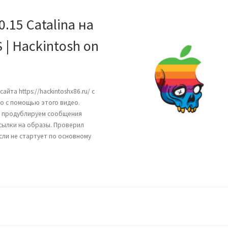
.15 Catalina на
S | Hackintosh on
йта https://hackintoshx86.ru/ с
о с помощью этого видео.
ва продублируем сообщения
Ссылки на образы. Проверил
Если не стартует по основному