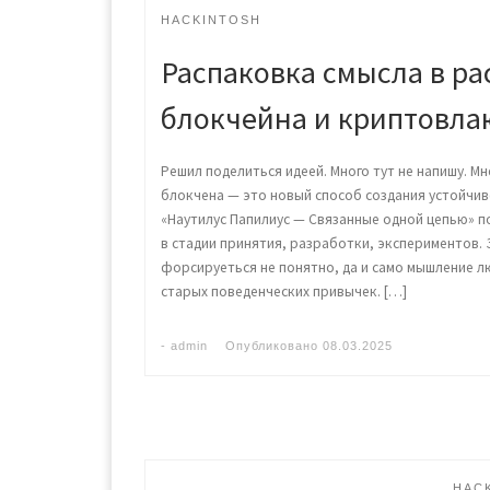
HACKINTOSH
Распаковка смысла в р
блокчейна и криптовла
Решил поделиться идеей. Много тут не напишу. Мн
блокчена — это новый способ создания устойчив
«Наутилус Папилиус — Связанные одной цепью» по
в стадии принятия, разработки, экспериментов.
форсируеться не понятно, да и само мышление л
старых поведенческих привычек. […]
-
admin
Опубликовано
08.03.2025
HAC