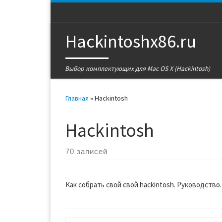
Перейти к содержимому
Hackintoshx86.ru
Выбор комплектующих для Mac OS X (Hackintosh)
Главная
»
Hackintosh
Hackintosh
70 записей
Как собрать свой свой hackintosh. Руководство.