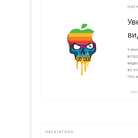
HAC
Ув
ви
У мно
встро
видюх
во чт
Что ж
-
adm
HACKINTOSH