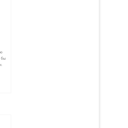
ую
я бы
и.