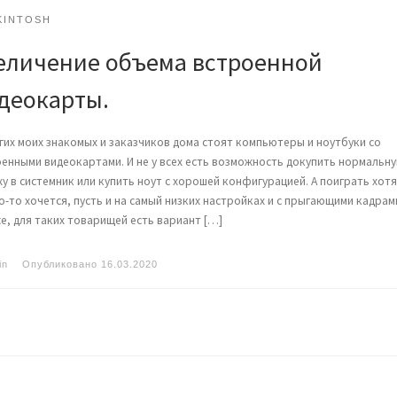
KINTOSH
еличение объема встроенной
деокарты.
гих моих знакомых и заказчиков дома стоят компьютеры и ноутбуки со
енными видеокартами. И не у всех есть возможность докупить нормальн
у в системник или купить ноут с хорошей конфигурацией. А поиграть хот
о-то хочется, пусть и на самый низких настройках и с прыгающими кадрам
е, для таких товарищей есть вариант […]
in
Опубликовано
16.03.2020