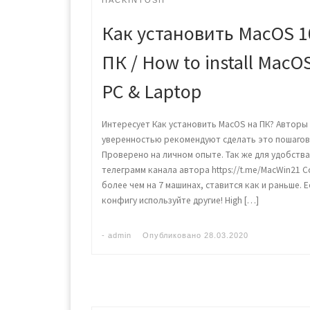
HACKINTOSH
Как установить MacOS 10
ПК / How to install MacO
PC & Laptop
Интересует Как установить MacOS на ПК? Авторы са
уверенностью рекомендуют сделать это пошагов
Проверено на личном опыте. Так же для удобст
телеграмм канала автора https://t.me/MacWin21 
более чем на 7 машинах, ставится как и раньше. 
конфигу используйте другие! High […]
-
admin
Опубликовано
28.03.2020