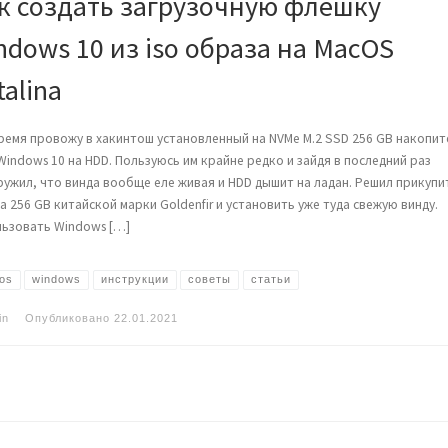
к создать загрузочную флешку
ndows 10 из iso образа на MacOS
talina
ремя провожу в хакинтош установленный на NVMe M.2 SSD 256 GB накопит
Windows 10 на HDD. Пользуюсь им крайне редко и зайдя в последний раз
ужил, что винда вообще еле живая и HDD дышит на ладан. Решил прикупи
а 256 GB китайской марки Goldenfir и установить уже туда свежую винду.
льзовать Windows […]
os
windows
инструкции
советы
статьи
in
Опубликовано
22.01.2021