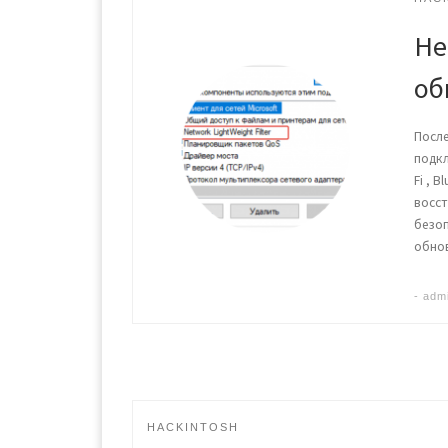
Не
об
После
подкл
Fi , 
восст
безоп
обнов
-
adm
HACKINTOSH