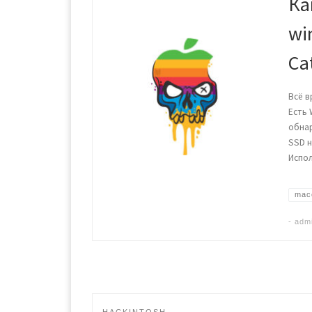
Ка
wi
Ca
Всё в
Есть 
обнар
SSD н
Испо
mac
-
adm