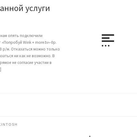
занной услуги
м нам опять подключили
«Попробуй Wink + more.tv»-0р.
0 р/м. Отказаться можно только
заться ни как не возможно. В
ямое не согласие участии в
]
KINTOSH