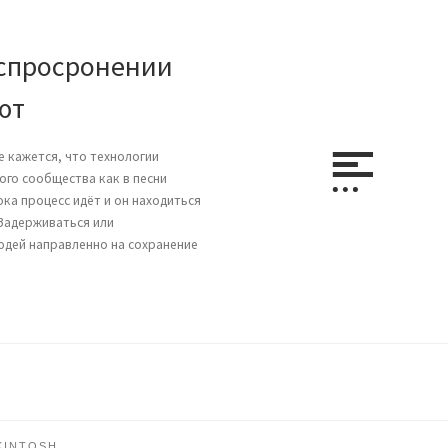
аспросронении
ют
е кажется, что технологии
ого сообщества как в песни
ка процесс идёт и он находиться
 Задерживаться или
юдей направленно на сохранение
KINTOSH