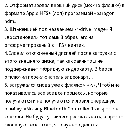
2. Отформатировал внешний диск (можно флешку) в
формате Apple HFS+ (лол) программой «paragon
hdm»
3. Штукенцией под названием «r-drive image» Я
«восстановил» тот самый образ .arc на
отформатированый в HFS+ винтик.
4.Словил отключенный дисплей после загрузки с
этого внешнего диска, так как хакинтош не
поддерживает гибридную видеокарту. В биосе
отключил переключатель видеокарты.
5. загружался снова уже с флажком «-v», Чтоб мне
показывались все все все процессы, которые
получаются и не получаются и ловил очередную
ошибку: «Missing Bluetooth Controller Transport» в
консоли. Не буду тут ничего рассказывать, а просто
скопирую тескт того, что нужно сделать: