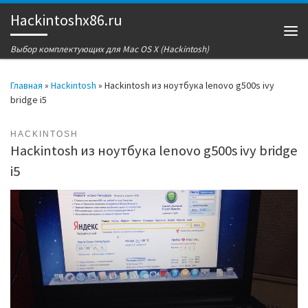
Hackintoshx86.ru
Перейти к содержимому
Ме
Выбор комплектующих для Mac OS X (Hackintosh)
Главная
»
Hackintosh
»
Hackintosh из ноутбука lenovo g500s ivy
bridge i5
HACKINTOSH
Hackintosh из ноутбука lenovo g500s ivy bridge
i5