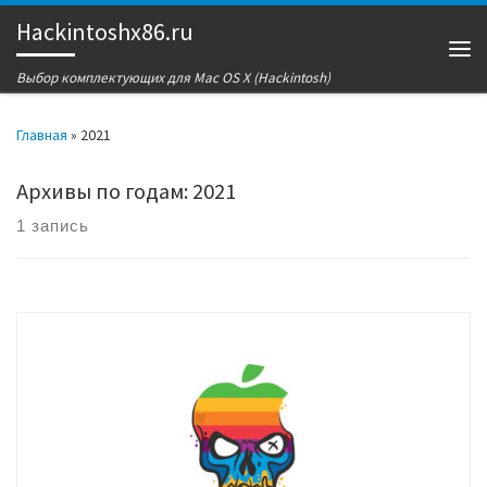
Hackintoshx86.ru
Перейти к содержимому
Ме
Выбор комплектующих для Mac OS X (Hackintosh)
Главная
»
2021
Архивы по годам:
2021
1 запись