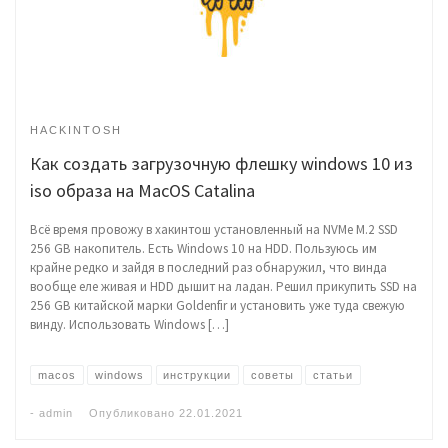
HACKINTOSH
Как создать загрузочную флешку windows 10 из
iso образа на MacOS Catalina
Всё время провожу в хакинтош установленный на NVMe M.2 SSD
256 GB накопитель. Есть Windows 10 на HDD. Пользуюсь им
крайне редко и зайдя в последний раз обнаружил, что винда
вообще еле живая и HDD дышит на ладан. Решил прикупить SSD на
256 GB китайской марки Goldenfir и установить уже туда свежую
винду. Использовать Windows […]
macos
windows
инструкции
советы
статьи
-
admin
Опубликовано
22.01.2021