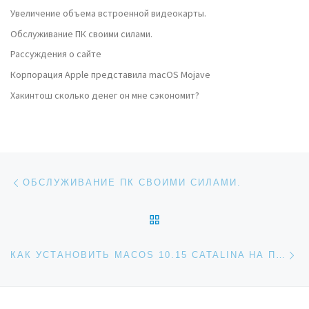
Увеличение объема встроенной видеокарты.
Обслуживание ПК своими силами.
Рассуждения о сайте
Корпорация Apple представила macOS Mojave
Хакинтош сколько денег он мне сэкономит?
Навигация по записям
Предыдущая запись
ОБСЛУЖИВАНИЕ ПК СВОИМИ СИЛАМИ.
ОБРАТНО К СПИСКУ ЗАП
Сл
КАК УСТАНОВИТЬ MACOS 10.15 CATALINA НА ПК / HOW TO INSTALL MACOS | HACKINTOSH ON PC & LAPTOP