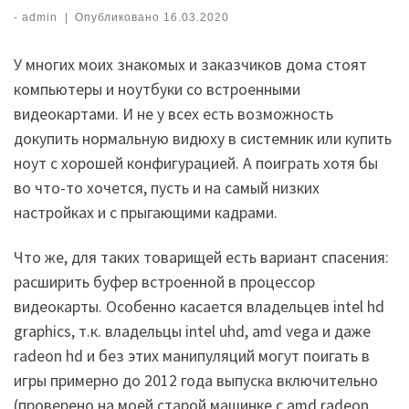
-
admin
|
Опубликовано
16.03.2020
У многих моих знакомых и заказчиков дома стоят
компьютеры и ноутбуки со встроенными
видеокартами. И не у всех есть возможность
докупить нормальную видюху в системник или купить
ноут с хорошей конфигурацией. А поиграть хотя бы
во что-то хочется, пусть и на самый низких
настройках и с прыгающими кадрами.
Что же, для таких товарищей есть вариант спасения:
расширить буфер встроенной в процессор
видеокарты. Особенно касается владельцев intel hd
graphics, т.к. владельцы intel uhd, amd vega и даже
radeon hd и без этих манипуляций могут поигать в
игры примерно до 2012 года выпуска включительно
(проверено на моей старой машинке с amd radeon