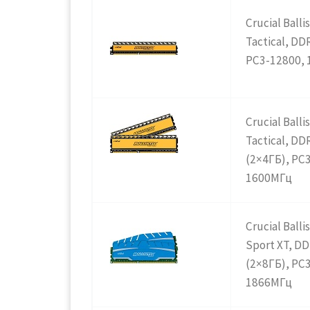
Crucial Ballis
Tactical
,
DDR
PC3-12800,
Crucial Ballis
Tactical, DD
(2×4ГБ), PC
1600МГц
Crucial Ballis
Sport XT, D
(2×8ГБ), PC
1866МГц