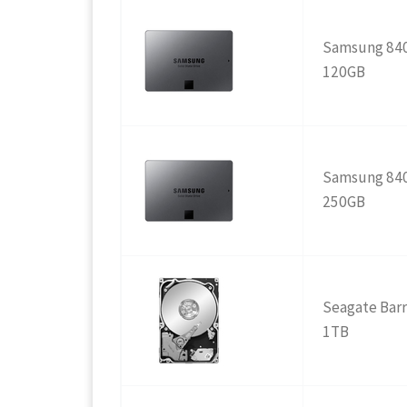
Samsung 84
120GB
Samsung 84
25
0GB
Seagate Bar
1
T
B