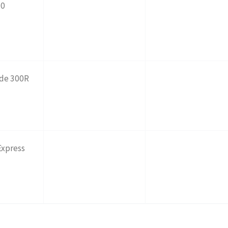
50
ide 300R
Express