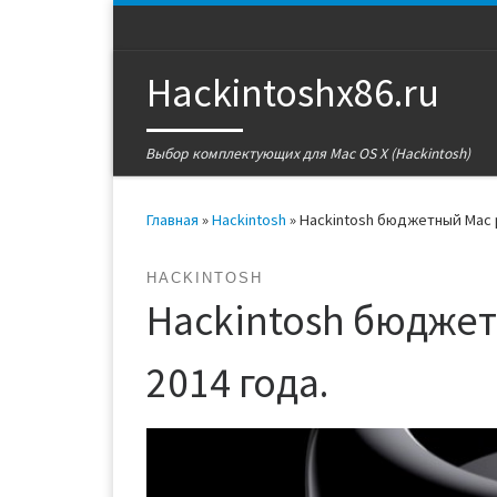
Перейти к содержимому
Hackintoshx86.ru
Выбор комплектующих для Mac OS X (Hackintosh)
Главная
»
Hackintosh
»
Hackintosh бюджетный Mac 
HACKINTOSH
Hackintosh бюджет
2014 года.