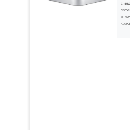
с ин
поте
отли
крас