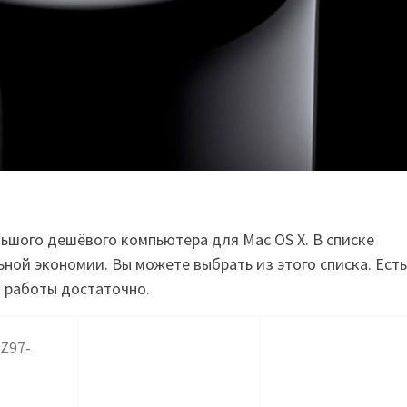
льшого дешёвого компьютера для
Mac OS X.
В списке
ьной экономии. Вы
м
ож
ете
выбрать
из этого списка. Есть
и работы достаточно.
-Z97-