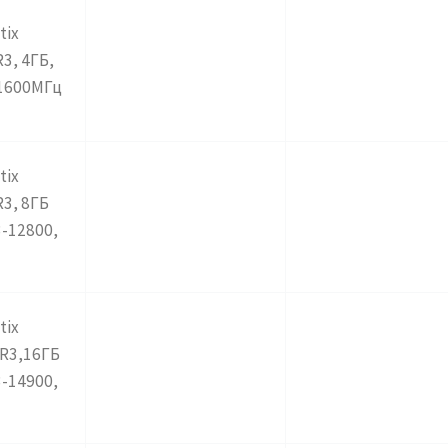
tix
3, 4ГБ,
 1600МГц
tix
R3, 8ГБ
3-12800,
tix
DR3,16ГБ
3-14900,