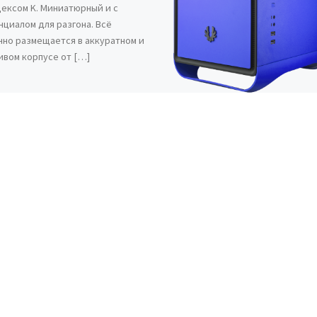
дексом K. Миниатюрный и с
нциалом для разгона. Всё
чно размещается в аккуратном и
ивом корпусе от […]