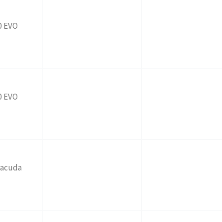
0 EVO
0 EVO
racuda