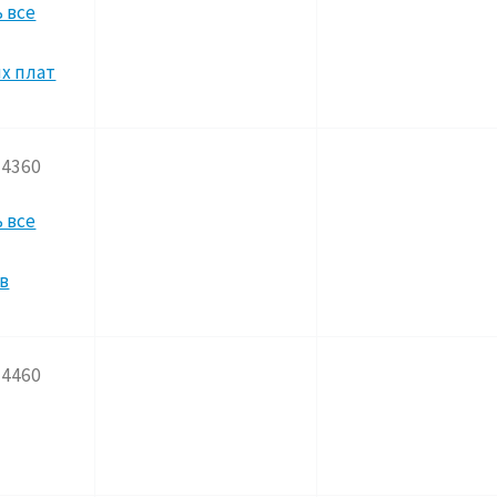
 все
х плат
3-4360
 все
в
5-4460