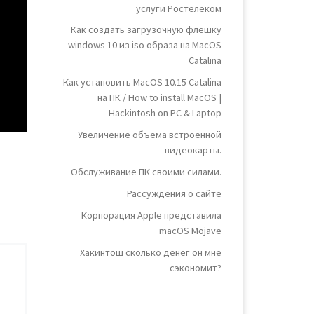
услуги Ростелеком
Как создать загрузочную флешку
windows 10 из iso образа на MacOS
Catalina
Как установить MacOS 10.15 Catalina
на ПК / How to install MacOS |
Hackintosh on PC & Laptop
Увеличение объема встроенной
видеокарты.
Обслуживание ПК своими силами.
Рассуждения о сайте
Корпорация Apple представила
macOS Mojave
Хакинтош сколько денег он мне
сэкономит?