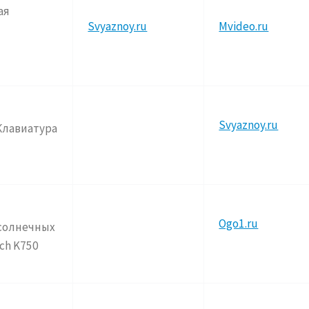
ая
Svyaznoy.ru
Mvideo.ru
Svyaznoy.ru
Клавиатура
Ogo1.ru
 солнечных
ch K750