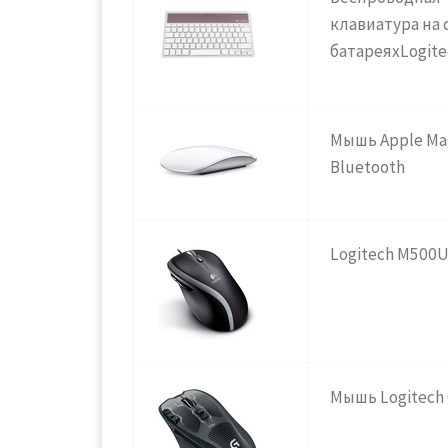
клавиатура на
батареяхLogite
Мышь Apple Ma
Bluetooth
Logitech M50
Мышь Logitech