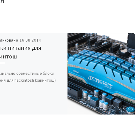
СЯ
бликовано
16.08.2014
ки питания для
кинтош
имально совместимые блоки
ния для hackintosh (хакинтош).