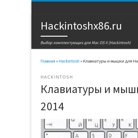
Перейти к содержимому
Hackintoshx86.ru
Выбор комплектующих для Mac OS X (Hackintosh)
Главная
»
Hackintosh
»
Клавиатуры и мышки для Ha
HACKINTOSH
Клавиатуры и мышк
2014