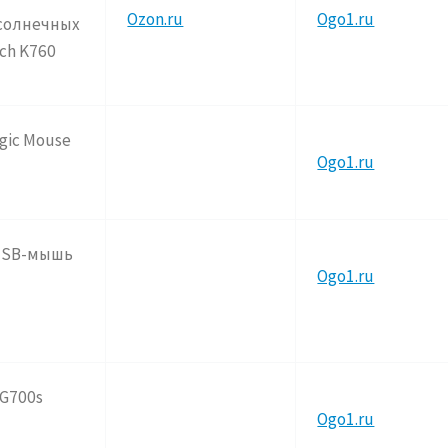
Ozon.ru
Ogo1.ru
 солнечных
ch K760
gic Mouse
Ogo1.ru
0USB-мышь
Ogo1.ru
G
7
00s
Ogo1.ru