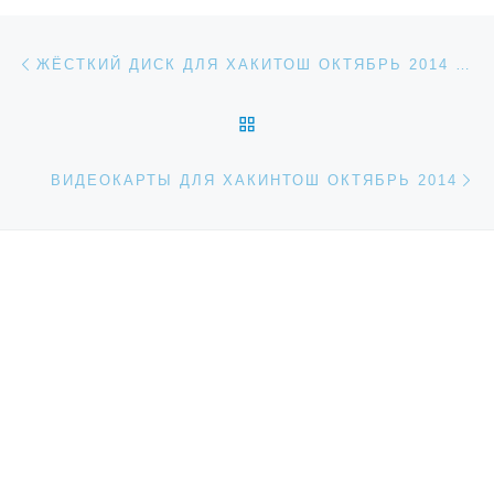
Навигация по записям
Предыдущая запись
ЖЁСТКИЙ ДИСК ДЛЯ ХАКИТОШ ОКТЯБРЬ 2014 ГОДА
ОБРАТНО К СПИСКУ ЗАП
Сл
ВИДЕОКАРТЫ ДЛЯ ХАКИНТОШ ОКТЯБРЬ 2014