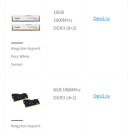
16GB
Ogo1.ru
1600MHz
DDR3 (8×2)
Kingston HyperX
Fury White
Series
8GB 1866Mhz
Ogo1.ru
DDR3 (4×2)
Kingston HyperX