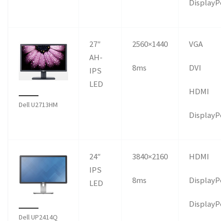
DisplayP
27″
2560×1440
VGA
AH-
8ms
DVI
IPS
LED
HDMI
Dell U2713HM
DisplayP
24″
3840×2160
HDMI
IPS
8ms
DisplayP
LED
DisplayP
Dell UP2414Q