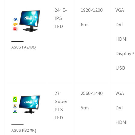
24″ E-
1920×1200
VGA
IPS
6ms
DVI
LED
HDMI
ASUS PA248Q
DisplayP
USB
27″
2560×1440
VGA
Super
5ms
DVI
PLS
LED
HDMI
ASUS PB278Q