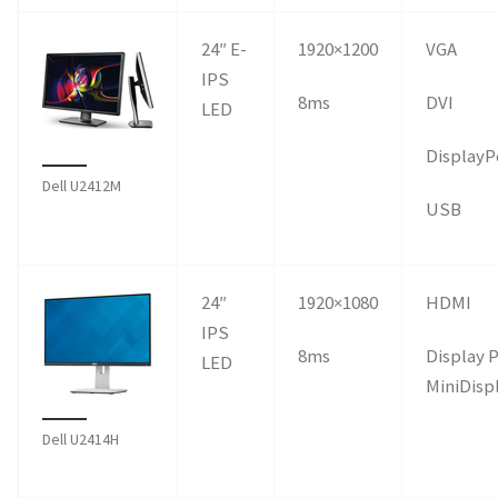
24″ E-
1920×1200
VGA
IPS
8ms
DVI
LED
DisplayP
Dell U2412M
USB
24″
1920×1080
HDMI
IPS
8ms
Display 
LED
MiniDisp
Dell U2414H