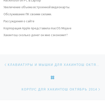
Hackintosh on PC & Laptop
Увеличение объема встроенной видеокарты.
Обслуживание ПК своими силами.
Рассуждения о сайте
Корпорация Apple представила macOS Mojave
Хакинтош сколько денег он мне сэкономит?
Навигация по записям
Предыдущая запись
КЛАВИАТУРЫ И МЫШКИ ДЛЯ ХАКИНТОШ ОКТЯБРЬ 2014
ОБРАТНО К СПИСКУ ЗАП
Сл
КОРПУС ДЛЯ ХАКИНТОШ ОКТЯБРЬ 2014