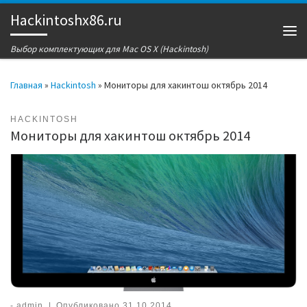
Hackintoshx86.ru
Перейти к содержимому
Ме
Выбор комплектующих для Mac OS X (Hackintosh)
Главная
»
Hackintosh
»
Мониторы для хакинтош октябрь 2014
HACKINTOSH
Мониторы для хакинтош октябрь 2014
-
admin
|
Опубликовано
31.10.2014