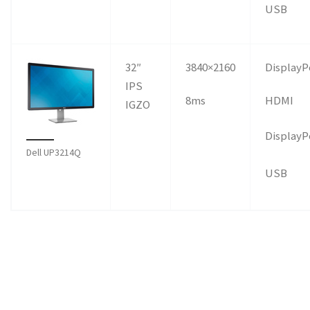
USB
32″
3840×2160
DisplayP
IPS
8ms
HDMI
IGZO
DisplayP
Dell UP3214Q
USB