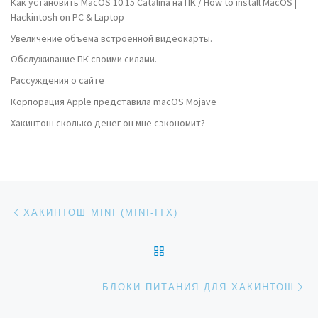
Как установить MacOS 10.15 Catalina на ПК / How to install MacOS |
Hackintosh on PC & Laptop
Увеличение объема встроенной видеокарты.
Обслуживание ПК своими силами.
Рассуждения о сайте
Корпорация Apple представила macOS Mojave
Хакинтош сколько денег он мне сэкономит?
Навигация по записям
Предыдущая запись
ХАКИНТОШ MINI (MINI-ITX)
ОБРАТНО К СПИСКУ ЗАП
Сл
БЛОКИ ПИТАНИЯ ДЛЯ ХАКИНТОШ