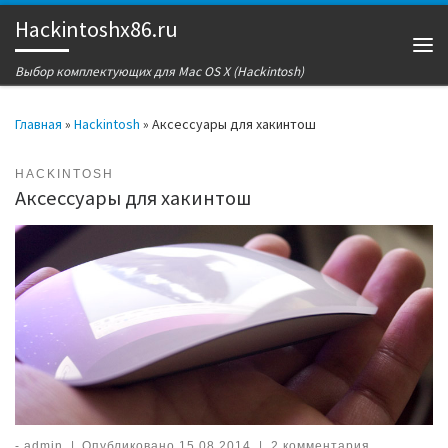
Hackintoshx86.ru
Перейти к содержимому
Ме
Выбор комплектующих для Mac OS X (Hackintosh)
Главная
»
Hackintosh
»
Аксессуары для хакинтош
HACKINTOSH
Аксессуары для хакинтош
-
admin
|
Опубликовано
15.08.2014
|
2 комментария