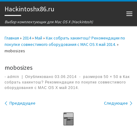
Hackintoshx86.ru
Перейти к содержимому
Ме
Выбор комплектующих для Mac OS X (Hackintosh)
Главная
»
2014
»
Май
»
Как собрать хакинтош? Рекомендации по
покупке совместимого оборудования с MAC OS X май 2014.
»
mobosizes
mobosizes
-
admin
|
Опубликовано
03.06.2014
-
размеров
50 × 50
в
Как
собрать хакинтош? Рекомендации по покупке совместимого
оборудования с MAC OS X май 2014.
Навигация по изображениям
Предидущее
Следующее