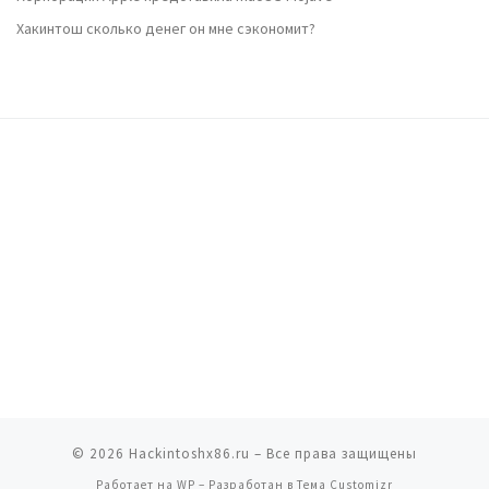
Хакинтош сколько денег он мне сэкономит?
© 2026
Hackintoshx86.ru
– Все права защищены
Работает на
WP
– Разработан в
Тема Customizr