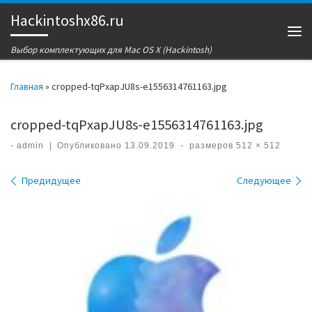
Hackintoshx86.ru
Перейти к содержимому
Ме
Выбор комплектующих для Mac OS X (Hackintosh)
Главная
»
cropped-tqPxapJU8s-e1556314761163.jpg
cropped-tqPxapJU8s-e1556314761163.jpg
-
admin
|
Опубликовано
13.09.2019
-
размеров
512 × 512
Навигация по изображениям
Предидущее
Следующее