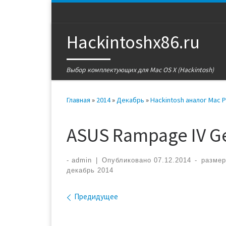
Перейти к содержимому
Hackintoshx86.ru
Выбор комплектующих для Mac OS X (Hackintosh)
Главная
»
2014
»
Декабрь
»
Hackintosh аналог Mac 
ASUS Rampage IV G
-
admin
|
Опубликовано
07.12.2014
-
разме
декабрь 2014
Навигация по изобра
Предидущее