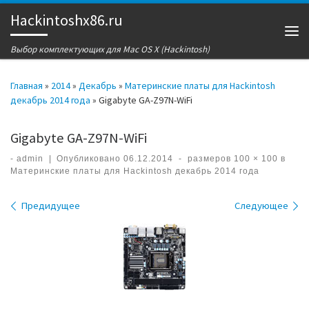
Hackintoshx86.ru
Перейти к содержимому
Ме
Выбор комплектующих для Mac OS X (Hackintosh)
Главная
»
2014
»
Декабрь
»
Материнские платы для Hackintosh
декабрь 2014 года
»
Gigabyte GA-Z97N-WiFi
Gigabyte GA-Z97N-WiFi
-
admin
|
Опубликовано
06.12.2014
-
размеров
100 × 100
в
Материнские платы для Hackintosh декабрь 2014 года
Навигация по изображениям
Предидущее
Следующее