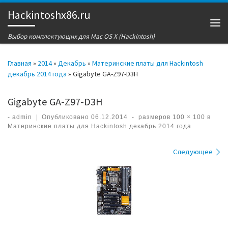
Hackintoshx86.ru
Перейти к содержимому
Ме
Выбор комплектующих для Mac OS X (Hackintosh)
Главная
»
2014
»
Декабрь
»
Материнские платы для Hackintosh
декабрь 2014 года
»
Gigabyte GA-Z97-D3H
Gigabyte GA-Z97-D3H
-
admin
|
Опубликовано
06.12.2014
-
размеров
100 × 100
в
Материнские платы для Hackintosh декабрь 2014 года
Навигация по изображениям
Следующее