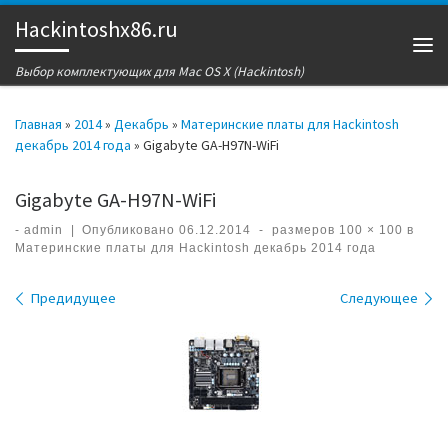
Hackintoshx86.ru
Перейти к содержимому
Ме
Выбор комплектующих для Mac OS X (Hackintosh)
Главная
»
2014
»
Декабрь
»
Материнские платы для Hackintosh
декабрь 2014 года
»
Gigabyte GA-H97N-WiFi
Gigabyte GA-H97N-WiFi
-
admin
|
Опубликовано
06.12.2014
-
размеров
100 × 100
в
Материнские платы для Hackintosh декабрь 2014 года
Навигация по изображениям
Предидущее
Следующее