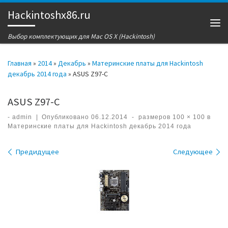
Hackintoshx86.ru
Перейти к содержимому
Ме
Выбор комплектующих для Mac OS X (Hackintosh)
Главная
»
2014
»
Декабрь
»
Материнские платы для Hackintosh
декабрь 2014 года
»
ASUS Z97-C
ASUS Z97-C
-
admin
|
Опубликовано
06.12.2014
-
размеров
100 × 100
в
Материнские платы для Hackintosh декабрь 2014 года
Навигация по изображениям
Предидущее
Следующее