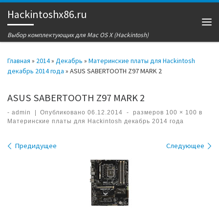
Hackintoshx86.ru
Перейти к содержимому
Ме
Выбор комплектующих для Mac OS X (Hackintosh)
Главная
»
2014
»
Декабрь
»
Материнские платы для Hackintosh
декабрь 2014 года
»
ASUS SABERTOOTH Z97 MARK 2
ASUS SABERTOOTH Z97 MARK 2
-
admin
|
Опубликовано
06.12.2014
-
размеров
100 × 100
в
Материнские платы для Hackintosh декабрь 2014 года
Навигация по изображениям
Предидущее
Следующее