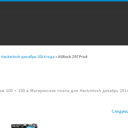
 Hackintosh декабрь 2014 года
»
ASRock Z97 Pro4
ров
100 × 100
в
Материнские платы для Hackintosh декабрь 201
жениям
Следую