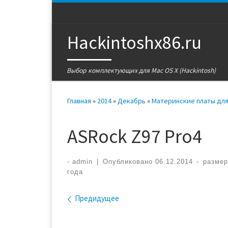
Перейти к содержимому
Hackintoshx86.ru
Выбор комплектующих для Mac OS X (Hackintosh)
Главная
»
2014
»
Декабрь
»
Материнские платы для
ASRock Z97 Pro4
-
admin
|
Опубликовано
06.12.2014
-
разме
года
Навигация по изобра
Предидущее