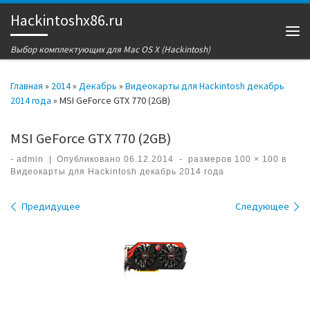
Hackintoshx86.ru
Перейти к содержимому
Ме
Выбор комплектующих для Mac OS X (Hackintosh)
Главная
»
2014
»
Декабрь
»
Видеокарты для Hackintosh декабрь
2014 года
»
MSI GeForce GTX 770 (2GB)
MSI GeForce GTX 770 (2GB)
-
admin
|
Опубликовано
06.12.2014
-
размеров
100 × 100
в
Видеокарты для Hackintosh декабрь 2014 года
Навигация по изображениям
Предидущее
Следующее