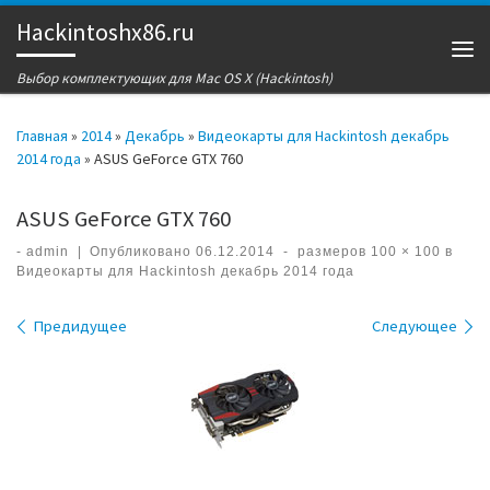
Hackintoshx86.ru
Перейти к содержимому
Ме
Выбор комплектующих для Mac OS X (Hackintosh)
Главная
»
2014
»
Декабрь
»
Видеокарты для Hackintosh декабрь
2014 года
»
ASUS GeForce GTX 760
ASUS GeForce GTX 760
-
admin
|
Опубликовано
06.12.2014
-
размеров
100 × 100
в
Видеокарты для Hackintosh декабрь 2014 года
Навигация по изображениям
Предидущее
Следующее