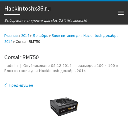
Hackintoshx86.ru
Перейти к содержимому
Ме
Выбор комплектующих для Mac OS X (Hackintosh)
Главная
»
2014
»
Декабрь
»
Блок питания для Hackintosh декабрь
2014
»
Corsair RM750
Corsair RM750
-
admin
|
Опубликовано
05.12.2014
-
размеров
100 × 100
в
Блок питания для Hackintosh декабрь 2014
Навигация по изображениям
Предидущее