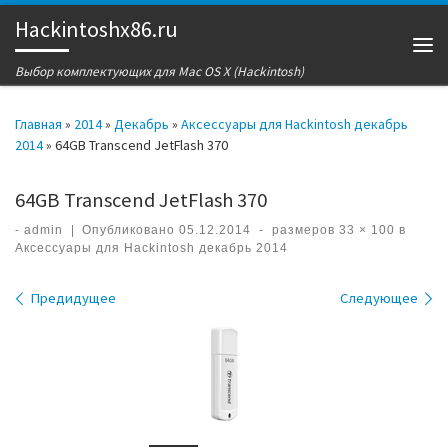
Hackintoshx86.ru
Перейти к содержимому
Ме
Выбор комплектующих для Mac OS X (Hackintosh)
Главная
»
2014
»
Декабрь
»
Аксессуары для Hackintosh декабрь
2014
»
64GB Transcend JetFlash 370
64GB Transcend JetFlash 370
-
admin
|
Опубликовано
05.12.2014
-
размеров
33 × 100
в
Аксессуары для Hackintosh декабрь 2014
Навигация по изображениям
Предидущее
Следующее