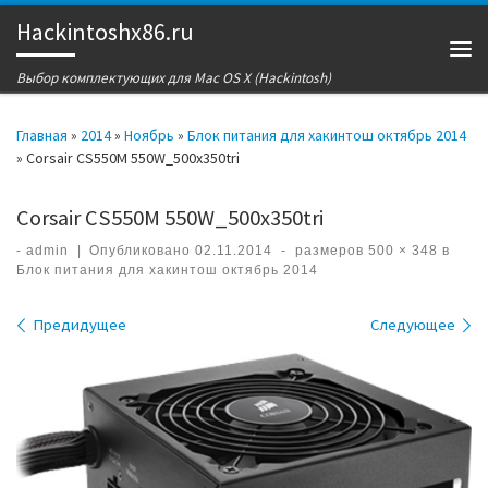
Hackintoshx86.ru
Перейти к содержимому
Ме
Выбор комплектующих для Mac OS X (Hackintosh)
Главная
»
2014
»
Ноябрь
»
Блок питания для хакинтош октябрь 2014
»
Corsair CS550M 550W_500x350tri
Corsair CS550M 550W_500x350tri
-
admin
|
Опубликовано
02.11.2014
-
размеров
500 × 348
в
Блок питания для хакинтош октябрь 2014
Навигация по изображениям
Предидущее
Следующее