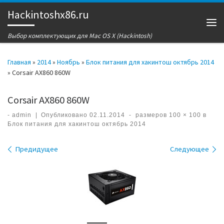
Hackintoshx86.ru
Перейти к содержимому
Ме
Выбор комплектующих для Mac OS X (Hackintosh)
Главная
»
2014
»
Ноябрь
»
Блок питания для хакинтош октябрь 2014
»
Corsair AX860 860W
Corsair AX860 860W
-
admin
|
Опубликовано
02.11.2014
-
размеров
100 × 100
в
Блок питания для хакинтош октябрь 2014
Навигация по изображениям
Предидущее
Следующее