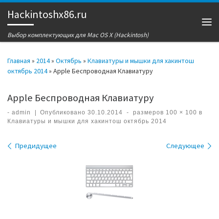
Hackintoshx86.ru
Перейти к содержимому
Ме
Выбор комплектующих для Mac OS X (Hackintosh)
Главная
»
2014
»
Октябрь
»
Клавиатуры и мышки для хакинтош
октябрь 2014
»
Apple Беспроводная Клавиатуру
Apple Беспроводная Клавиатуру
-
admin
|
Опубликовано
30.10.2014
-
размеров
100 × 100
в
Клавиатуры и мышки для хакинтош октябрь 2014
Навигация по изображениям
Предидущее
Следующее