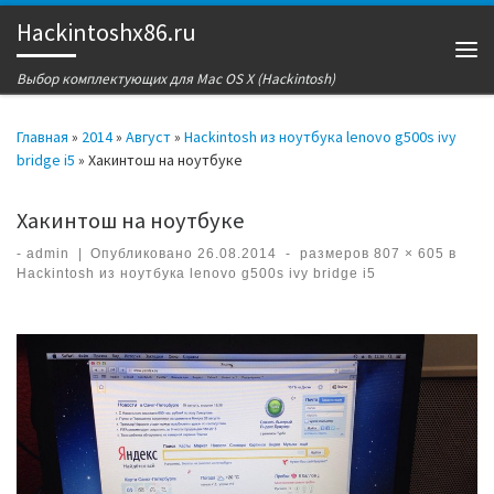
Hackintoshx86.ru
Перейти к содержимому
Ме
Выбор комплектующих для Mac OS X (Hackintosh)
Главная
»
2014
»
Август
»
Hackintosh из ноутбука lenovo g500s ivy
bridge i5
»
Хакинтош на ноутбуке
Хакинтош на ноутбуке
-
admin
|
Опубликовано
26.08.2014
-
размеров
807 × 605
в
Hackintosh из ноутбука lenovo g500s ivy bridge i5
Навигация по изображениям