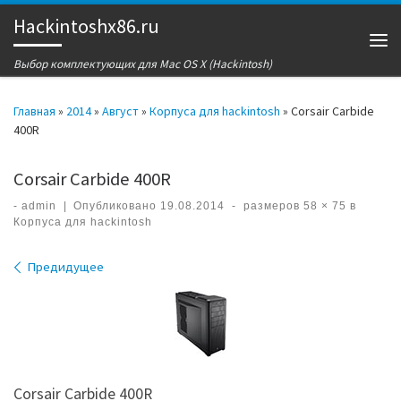
Hackintoshx86.ru
Перейти к содержимому
Ме
Выбор комплектующих для Mac OS X (Hackintosh)
Главная
»
2014
»
Август
»
Корпуса для hackintosh
»
Corsair Carbide
400R
Corsair Carbide 400R
-
admin
|
Опубликовано
19.08.2014
-
размеров
58 × 75
в
Корпуса для hackintosh
Навигация по изображениям
Предидущее
Corsair Carbide 400R