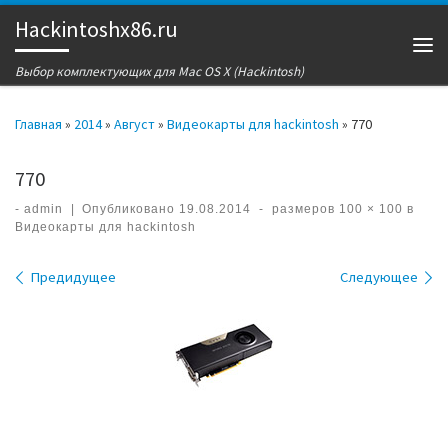
Hackintoshx86.ru
Перейти к содержимому
Ме
Выбор комплектующих для Mac OS X (Hackintosh)
Главная
»
2014
»
Август
»
Видеокарты для hackintosh
»
770
770
-
admin
|
Опубликовано
19.08.2014
-
размеров
100 × 100
в
Видеокарты для hackintosh
Навигация по изображениям
Предидущее
Следующее