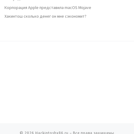
Корпорация Apple представила macOS Mojave
Хакинтош сколько денег он мне сэкономит?
© 2026
Hackintoshx86.ru
– Все права защищены