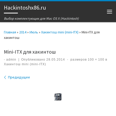
Hackintoshx86.ru
Перейти к содержимому
Ме
Выбор комплектующих для Mac OS X (Hackintosh)
Главная
»
2014
»
Июль
»
Хакинтош mini (mini-ITX)
»
Mini-ITX для
хакинтош
Mini-ITX для хакинтош
-
admin
|
Опубликовано
28.05.2014
-
размеров
100 × 100
в
Хакинтош mini (mini-ITX)
Навигация по изображениям
Предидущее